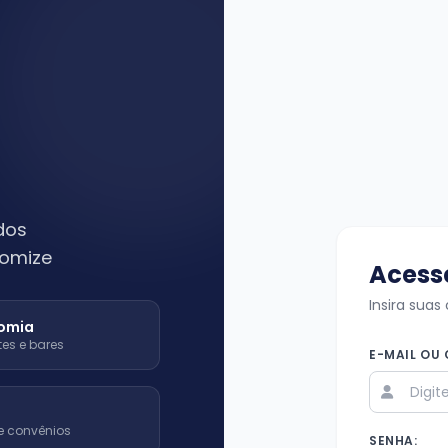
 dos
nomize
Acess
Insira suas
omia
es e bares
E-MAIL OU 
e convênios
SENHA: