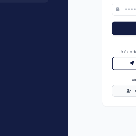
Já é cada
Ai